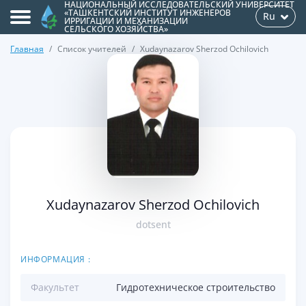
НАЦИОНАЛЬНЫЙ ИССЛЕДОВАТЕЛЬСКИЙ УНИВЕРСИТЕТ
«ТАШКЕНТСКИЙ ИНСТИТУТ ИНЖЕНЕРОВ
Ru
ИРРИГАЦИИ И МЕХАНИЗАЦИИ
СЕЛЬСКОГО ХОЗЯЙСТВА»
Главная
Список учителей
Xudaynazarov Sherzod Ochilovich
>
Xudaynazarov Sherzod Ochilovich
dotsent
ИНФОРМАЦИЯ :
Факультет
Гидротехническое строительство