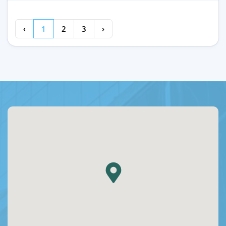
‹
1
2
3
›