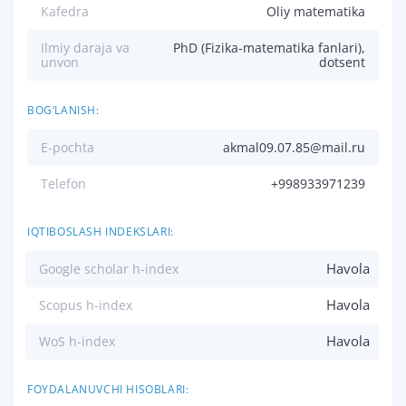
Kafedra
Oliy matematika
Ilmiy daraja va
PhD (Fizika-matematika fanlari),
unvon
dotsent
BOG‘LANISH:
E-pochta
akmal09.07.85@mail.ru
Telefon
+998933971239
IQTIBOSLASH INDEKSLARI:
Havola
Google scholar h-index
Havola
Scopus h-index
Havola
WoS h-index
FOYDALANUVCHI HISOBLARI: