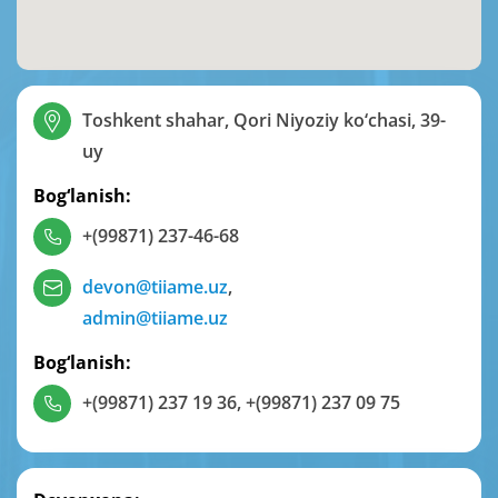
Toshkent shahar, Qori Niyoziy ko‘chasi, 39-
uy
Bog‘lanish:
+(99871) 237-46-68
devon@tiiame.uz
,
admin@tiiame.uz
Bog‘lanish:
+(99871) 237 19 36
,
+(99871) 237 09 75