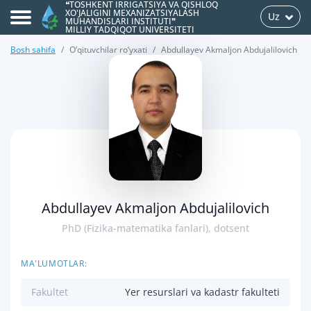
❝TOSHKENT IRRIGATSIYA VA QISHLOQ
XO'JALIGINI MEXANIZATSIYALASH
Uz
MUHANDISLARI INSTITUTI❞
MILLIY TADQIQOT UNIVERSITETI
Bosh sahifa
O‘qituvchilar ro‘yxati
Abdullayev Akmaljon Abdujalilovich
>
Abdullayev Akmaljon Abdujalilovich
PhD (Fizika-matematika fanlari), dotsent
MA'LUMOTLAR:
Fakultet
Yer resurslari va kadastr fakulteti